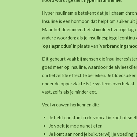
Hyperinsulinemie betekent dat je lichaam chroni
Insuline is een hormoon dat helpt om suiker uit 
Maar het doet meer: het stimuleert vetopslag 
andere woorden: als je insulinespiegel continu v
‘
opslagmodus
’ in plaats van ‘
verbrandingsmo
Dit gebeurt vaak bij mensen die insulineresisten
goed meer op insuline, waardoor de alvleesklie
om hetzelfde effect te bereiken. Je bloedsuiker 
onder de oppervlakte is je systeem overbelast.
vast, zelfs als je minder eet.
Veel vrouwen herkennen dit:
Je hebt constant trek, vooral in zoet of sne
Je voelt je moe na het eten
Je komt aan rond je buik, terwijl je voeding ‘