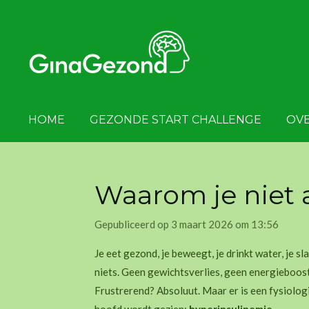
Ga
direct
naar
de
hoofdinhoud
HOME
GEZONDE START CHALLENGE
OVE
Waarom je niet af
Gepubliceerd op 3 maart 2026 om 13:56
Je eet gezond, je beweegt, je drinkt water, je sl
niets. Geen gewichtsverlies, geen energieboost,
Frustrerend? Absoluut. Maar er is een fysiolog
hoofd wordt gezien:
hyperinsulinemie
.