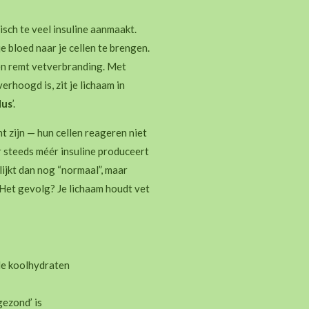
sch te veel insuline aanmaakt.
je bloed naar je cellen te brengen.
en remt vetverbranding. Met
erhoogd is, zit je lichaam in
dus
’.
t zijn — hun cellen reageren niet
r steeds méér insuline produceert
lijkt dan nog “normaal”, maar
 Het gevolg? Je lichaam houdt vet
lle koolhydraten
gezond’ is