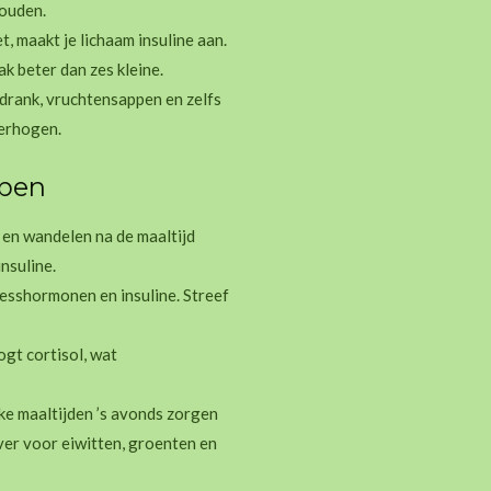
houden.
t, maakt je lichaam insuline aan.
k beter dan zes kleine.
drank, vruchtensappen en zelfs
verhogen.
lpen
 en wandelen na de maaltijd
nsuline.
esshormonen en insuline. Streef
gt cortisol, wat
ke maaltijden ’s avonds zorgen
ever voor eiwitten, groenten en