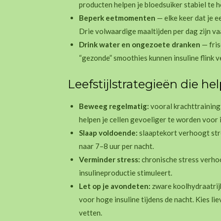
producten helpen je bloedsuiker stabiel te 
Beperk eetmomenten
— elke keer dat je ee
Drie volwaardige maaltijden per dag zijn vaa
Drink water en ongezoete dranken
— fris
“gezonde” smoothies kunnen insuline flink 
Leefstijlstrategieën die he
Beweeg regelmatig:
vooral krachttraining
helpen je cellen gevoeliger te worden voor i
Slaap voldoende:
slaaptekort verhoogt str
naar 7–8 uur per nacht.
Verminder stress:
chronische stress verhoo
insulineproductie stimuleert.
Let op je avondeten:
zware koolhydraatrij
voor hoge insuline tijdens de nacht. Kies li
vetten.