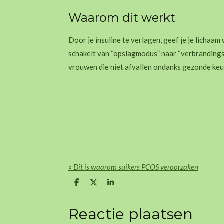
Waarom dit werkt
Door je insuline te verlagen, geef je je lichaa
schakelt van “opslagmodus” naar “verbrandingsm
vrouwen die niet afvallen ondanks gezonde keu
«
Dit is waarom suikers PCOS veroorzaken
D
D
S
e
e
h
l
e
a
e
l
r
Reactie plaatsen
n
e