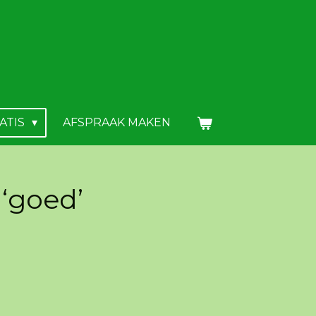
ATIS
AFSPRAAK MAKEN
 ‘goed’