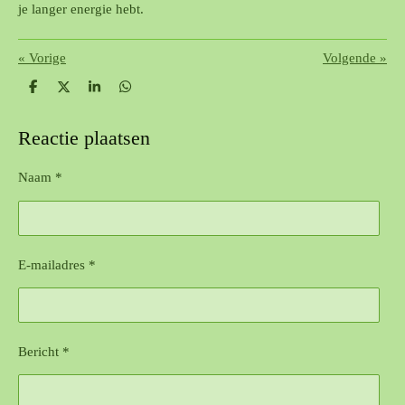
je langer energie hebt.
«
Vorige
Volgende
»
D
D
S
D
e
e
h
e
l
e
a
l
e
l
r
e
Reactie plaatsen
n
e
n
Naam *
E-mailadres *
Bericht *