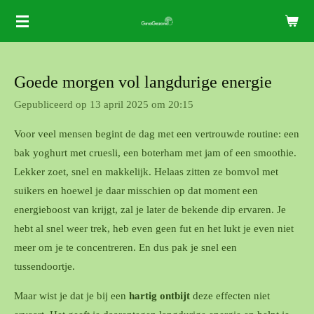
Ga
direct
naar
de
Goede morgen vol langdurige energie
hoofdinhoud
Gepubliceerd op 13 april 2025 om 20:15
Voor veel mensen begint de dag met een vertrouwde routine: een
bak yoghurt met cruesli, een boterham met jam of een smoothie.
Lekker zoet, snel en makkelijk. Helaas zitten ze bomvol met
suikers en hoewel je daar misschien op dat moment een
energieboost van krijgt, zal je later de bekende dip ervaren. Je
hebt al snel weer trek, heb even geen fut en het lukt je even niet
meer om je te concentreren. En dus pak je snel een
tussendoortje.
Maar wist je dat je bij een
hartig ontbijt
deze effecten niet